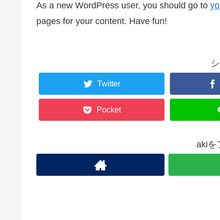
As a new WordPress user, you should go to
yo
pages for your content. Have fun!
シ
Twitter
Pocket
aki