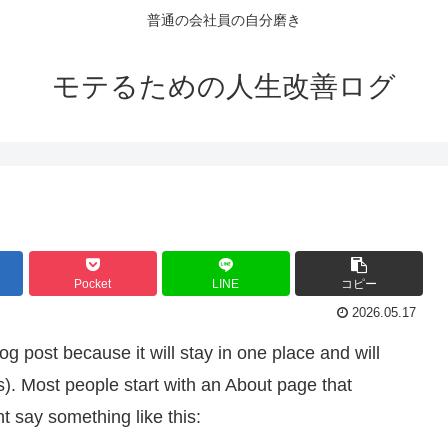
普通の会社員の自分磨き
モテるための人生改善ログ
Pocket
LINE
コピー
2026.05.17
og post because it will stay in one place and will
s). Most people start with an About page that
ht say something like this: